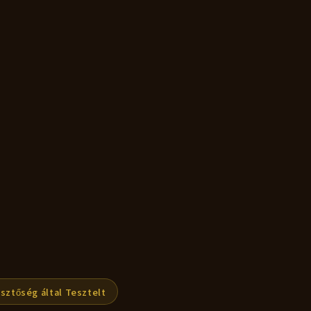
esztőség által Tesztelt