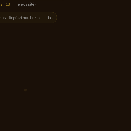
is · 18+
· Felelős játék
kos böngészi most ezt az oldalt