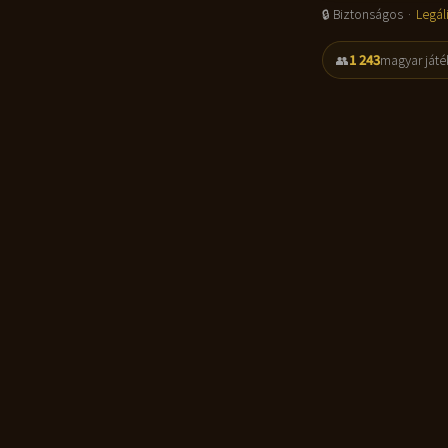
🔒 Biztonságos ·
Legál
👥
1 237
magyar játé