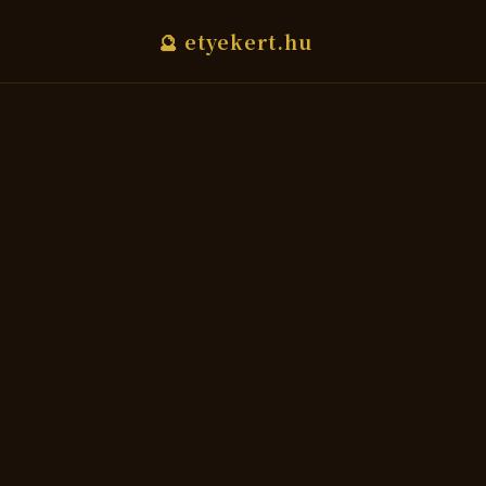
🔮 etyekert.hu